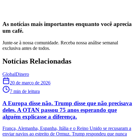
As notícias mais importantes enquanto você aprecia
um café.
Junte-se à nossa comunidade. Receba nossa análise semanal
exclusiva antes de todos.
Notícias Relacionadas
Global
Dinero
20 de março de 2026
7
min de leitura
A Europa disse não. Trump disse que não precisava
deles. A OTAN passou 75 anos esperando que
alguém explicasse a diferença.
França, Alemanha, Espanha, Itália e o Reino Unido se recusaram a
enviar navios ao estreito de Ormuz. Trump respondeu que nunca