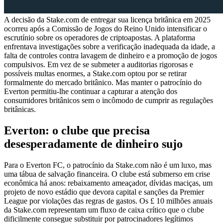
A decisão da Stake.com de entregar sua licença britânica em 2025
ocorreu após a Comissão de Jogos do Reino Unido intensificar o
escrutínio sobre os operadores de criptoapostas. A plataforma
enfrentava investigações sobre a verificação inadequada da idade, a
falta de controles contra lavagem de dinheiro e a promoção de jogos
compulsivos. Em vez de se submeter a auditorias rigorosas e
possíveis multas enormes, a Stake.com optou por se retirar
formalmente do mercado britânico. Mas manter o patrocínio do
Everton permitiu-lhe continuar a capturar a atenção dos
consumidores britânicos sem o incômodo de cumprir as regulações
britânicas.
Everton: o clube que precisa
desesperadamente de dinheiro sujo
Para o Everton FC, o patrocínio da Stake.com não é um luxo, mas
uma tábua de salvação financeira. O clube está submerso em crise
econômica há anos: rebaixamento ameaçador, dívidas maciças, um
projeto de novo estádio que devora capital e sanções da Premier
League por violações das regras de gastos. Os £ 10 milhões anuais
da Stake.com representam um fluxo de caixa crítico que o clube
dificilmente consegue substituir por patrocinadores legítimos