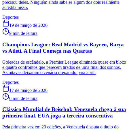
precisou deles. Ninguém ainda sabe se algum dos dois realmente
acredita nisso.
Deportes
19 de março de 2026
9
min de leitura
Champions League: Real Madrid vs Bayern, Barça
vs Atleti. A Final Começa nas Quartas
Goleadas de escândalo, a Premier League eliminada quase em bloco
e quatro confrontos que parecem tirados de uma final dos sonhos.
As oitavas deixaram o cenário preparado para abril.
Deportes
17 de março de 2026
6
min de leitura
Clássico Mundial de Beisebol: Venezuela chega à sua
primeira final. EUA joga a terceira consecutiva
Pela primeira vez em 20 edições, a Venezuela disputa o título do