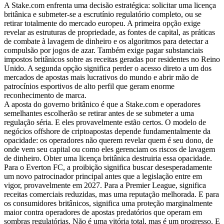
A Stake.com enfrenta uma decisão estratégica: solicitar uma licença
britânica e submeter-se a escrutínio regulatório completo, ou se
retirar totalmente do mercado europeu. A primeira opção exige
revelar as estruturas de propriedade, as fontes de capital, as práticas
de combate à lavagem de dinheiro e os algoritmos para detectar a
compulsão por jogos de azar. Também exige pagar substanciais
impostos britânicos sobre as receitas geradas por residentes no Reino
Unido. A segunda opção significa perder o acesso direto a um dos
mercados de apostas mais lucrativos do mundo e abrir mão de
patrocínios esportivos de alto perfil que geram enorme
reconhecimento de marca.
A aposta do governo britânico é que a Stake.com e operadores
semelhantes escolherão se retirar antes de se submeter a uma
regulação séria. E eles provavelmente estão certos. O modelo de
negócios offshore de criptoapostas depende fundamentalmente da
opacidade: os operadores não querem revelar quem é seu dono, de
onde vem seu capital ou como eles gerenciam os riscos de lavagem
de dinheiro. Obter uma licença britânica destruiria essa opacidade.
Para o Everton FC, a proibição significa buscar desesperadamente
um novo patrocinador principal antes que a legislação entre em
vigor, provavelmente em 2027. Para a Premier League, significa
receitas comerciais reduzidas, mas uma reputação melhorada. E para
os consumidores britânicos, significa uma proteção marginalmente
maior contra operadores de apostas predatórios que operam em
sombras regulatórias. Não é uma vitória total, mas é um progresso. E