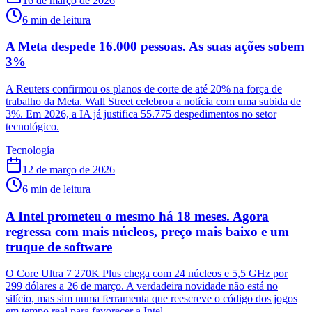
16 de março de 2026
6
min de leitura
A Meta despede 16.000 pessoas. As suas ações sobem
3%
A Reuters confirmou os planos de corte de até 20% na força de
trabalho da Meta. Wall Street celebrou a notícia com uma subida de
3%. Em 2026, a IA já justifica 55.775 despedimentos no setor
tecnológico.
Tecnología
12 de março de 2026
6
min de leitura
A Intel prometeu o mesmo há 18 meses. Agora
regressa com mais núcleos, preço mais baixo e um
truque de software
O Core Ultra 7 270K Plus chega com 24 núcleos e 5,5 GHz por
299 dólares a 26 de março. A verdadeira novidade não está no
silício, mas sim numa ferramenta que reescreve o código dos jogos
em tempo real para favorecer a Intel.