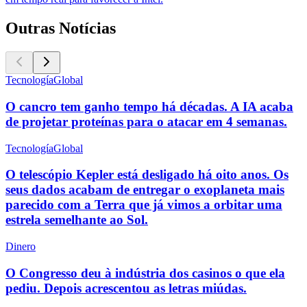
Outras Notícias
Tecnología
Global
O cancro tem ganho tempo há décadas. A IA acaba
de projetar proteínas para o atacar em 4 semanas.
Tecnología
Global
O telescópio Kepler está desligado há oito anos. Os
seus dados acabam de entregar o exoplaneta mais
parecido com a Terra que já vimos a orbitar uma
estrela semelhante ao Sol.
Dinero
O Congresso deu à indústria dos casinos o que ela
pediu. Depois acrescentou as letras miúdas.