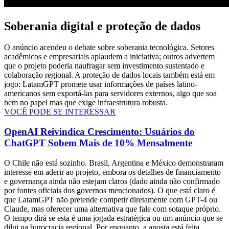
Soberania digital e proteção de dados
O anúncio acendeu o debate sobre soberania tecnológica. Setores
acadêmicos e empresariais aplaudem a iniciativa; outros advertem
que o projeto poderia naufragar sem investimento sustentado e
colaboração regional. A proteção de dados locais também está em
jogo: LatamGPT promete usar informações de países latino-
americanos sem exportá-las para servidores externos, algo que soa
bem no papel mas que exige infraestrutura robusta.
VOCÊ PODE SE INTERESSAR
OpenAI Reivindica Crescimento: Usuários do
ChatGPT Sobem Mais de 10% Mensalmente
O Chile não está sozinho. Brasil, Argentina e México demonstraram
interesse em aderir ao projeto, embora os detalhes de financiamento
e governança ainda não estejam claros (dado ainda não confirmado
por fontes oficiais dos governos mencionados). O que está claro é
que LatamGPT não pretende competir diretamente com GPT-4 ou
Claude, mas oferecer uma alternativa que fale com sotaque próprio.
O tempo dirá se esta é uma jogada estratégica ou um anúncio que se
dilui na burocracia regional. Por enquanto, a aposta está feita.