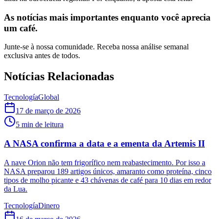
As notícias mais importantes enquanto você aprecia
um café.
Junte-se à nossa comunidade. Receba nossa análise semanal
exclusiva antes de todos.
Notícias Relacionadas
Tecnología
Global
17 de março de 2026
5
min de leitura
A NASA confirma a data e a ementa da Artemis II
A nave Orion não tem frigorífico nem reabastecimento. Por isso a
NASA preparou 189 artigos únicos, amaranto como proteína, cinco
tipos de molho picante e 43 chávenas de café para 10 dias em redor
da Lua.
Tecnología
Dinero