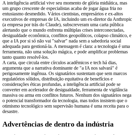
A inteligência artificial vive seu momento de glória midiática, mas
um grupo crescente de especialistas acaba de jogar água fria no
entusiasmo desmedido. Vários cientistas, empresários e ex-altos
executivos de empresas de IA, incluindo um ex-diretor da Anthropic
(a empresa por trás do Claude), subscreveram uma carta pública
alertando que o mundo enfrenta múltiplas crises interconectadas,
desigualdade econômica, conflitos geopolíticos, colapso climático, e
que a IA por si só não vai "salvar" nada sem a sabedoria social
adequada para gestioná-la. A mensagem é clara: a tecnologia é uma
ferramenta, não uma solução mágica, e pode amplificar problemas
tanto quanto resolvê-los.
A carta, que circula entre círculos acadêmicos e tech há dias,
argumenta que a narrativa dominante de "a IA nos salvará" é
perigosamente ingênua. Os signatários sustentam que sem marcos
regulatórios sólidos, distribuição equitativa de benefícios e
considerações éticas profundas, a inteligência artificial pode se
converter em acelerador de desigualdade, ferramenta de vigilância
massiva ou arma em conflitos futuros. Nenhum dos signatários nega
o potencial transformador da tecnologia, mas todos insistem que o
otimismo tecnológico sem supervisão humana é uma receita para o
desastre.
Advertências de dentro da indústria