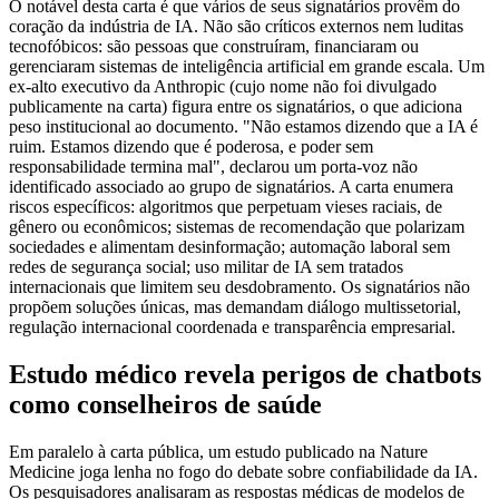
O notável desta carta é que vários de seus signatários provêm do
coração da indústria de IA. Não são críticos externos nem luditas
tecnofóbicos: são pessoas que construíram, financiaram ou
gerenciaram sistemas de inteligência artificial em grande escala. Um
ex-alto executivo da Anthropic (cujo nome não foi divulgado
publicamente na carta) figura entre os signatários, o que adiciona
peso institucional ao documento. "Não estamos dizendo que a IA é
ruim. Estamos dizendo que é poderosa, e poder sem
responsabilidade termina mal", declarou um porta-voz não
identificado associado ao grupo de signatários. A carta enumera
riscos específicos: algoritmos que perpetuam vieses raciais, de
gênero ou econômicos; sistemas de recomendação que polarizam
sociedades e alimentam desinformação; automação laboral sem
redes de segurança social; uso militar de IA sem tratados
internacionais que limitem seu desdobramento. Os signatários não
propõem soluções únicas, mas demandam diálogo multissetorial,
regulação internacional coordenada e transparência empresarial.
Estudo médico revela perigos de chatbots
como conselheiros de saúde
Em paralelo à carta pública, um estudo publicado na Nature
Medicine joga lenha no fogo do debate sobre confiabilidade da IA.
Os pesquisadores analisaram as respostas médicas de modelos de