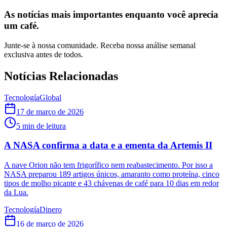
As notícias mais importantes enquanto você aprecia
um café.
Junte-se à nossa comunidade. Receba nossa análise semanal
exclusiva antes de todos.
Notícias Relacionadas
Tecnología
Global
17 de março de 2026
5
min de leitura
A NASA confirma a data e a ementa da Artemis II
A nave Orion não tem frigorífico nem reabastecimento. Por isso a
NASA preparou 189 artigos únicos, amaranto como proteína, cinco
tipos de molho picante e 43 chávenas de café para 10 dias em redor
da Lua.
Tecnología
Dinero
16 de março de 2026