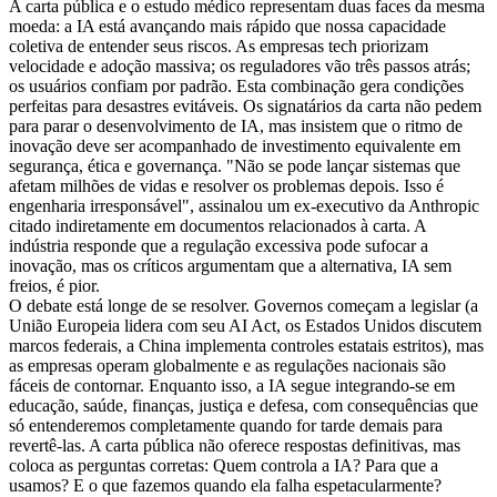
A carta pública e o estudo médico representam duas faces da mesma
moeda: a IA está avançando mais rápido que nossa capacidade
coletiva de entender seus riscos. As empresas tech priorizam
velocidade e adoção massiva; os reguladores vão três passos atrás;
os usuários confiam por padrão. Esta combinação gera condições
perfeitas para desastres evitáveis. Os signatários da carta não pedem
para parar o desenvolvimento de IA, mas insistem que o ritmo de
inovação deve ser acompanhado de investimento equivalente em
segurança, ética e governança. "Não se pode lançar sistemas que
afetam milhões de vidas e resolver os problemas depois. Isso é
engenharia irresponsável", assinalou um ex-executivo da Anthropic
citado indiretamente em documentos relacionados à carta. A
indústria responde que a regulação excessiva pode sufocar a
inovação, mas os críticos argumentam que a alternativa, IA sem
freios, é pior.
O debate está longe de se resolver. Governos começam a legislar (a
União Europeia lidera com seu AI Act, os Estados Unidos discutem
marcos federais, a China implementa controles estatais estritos), mas
as empresas operam globalmente e as regulações nacionais são
fáceis de contornar. Enquanto isso, a IA segue integrando-se em
educação, saúde, finanças, justiça e defesa, com consequências que
só entenderemos completamente quando for tarde demais para
revertê-las. A carta pública não oferece respostas definitivas, mas
coloca as perguntas corretas: Quem controla a IA? Para que a
usamos? E o que fazemos quando ela falha espetacularmente?