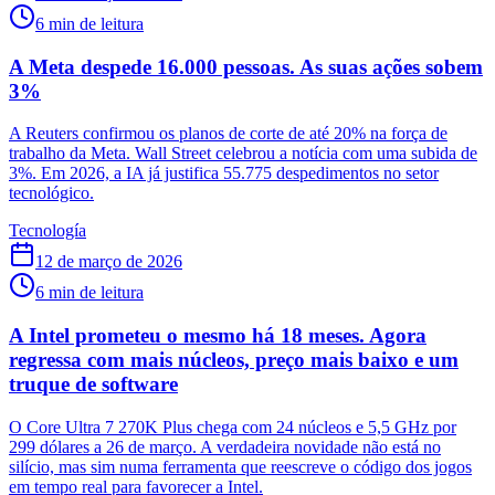
6
min de leitura
A Meta despede 16.000 pessoas. As suas ações sobem
3%
A Reuters confirmou os planos de corte de até 20% na força de
trabalho da Meta. Wall Street celebrou a notícia com uma subida de
3%. Em 2026, a IA já justifica 55.775 despedimentos no setor
tecnológico.
Tecnología
12 de março de 2026
6
min de leitura
A Intel prometeu o mesmo há 18 meses. Agora
regressa com mais núcleos, preço mais baixo e um
truque de software
O Core Ultra 7 270K Plus chega com 24 núcleos e 5,5 GHz por
299 dólares a 26 de março. A verdadeira novidade não está no
silício, mas sim numa ferramenta que reescreve o código dos jogos
em tempo real para favorecer a Intel.