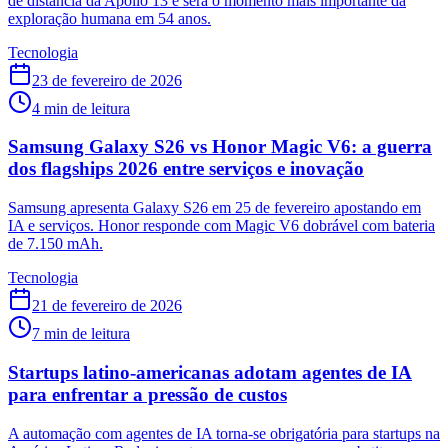
de distância da Apollo 13 e será o momento mais importante da
exploração humana em 54 anos.
Tecnologia
23 de fevereiro de 2026
4
min de leitura
Samsung Galaxy S26 vs Honor Magic V6: a guerra
dos flagships 2026 entre serviços e inovação
Samsung apresenta Galaxy S26 em 25 de fevereiro apostando em
IA e serviços. Honor responde com Magic V6 dobrável com bateria
de 7.150 mAh.
Tecnologia
21 de fevereiro de 2026
7
min de leitura
Startups latino-americanas adotam agentes de IA
para enfrentar a pressão de custos
A automação com agentes de IA torna-se obrigatória para startups na