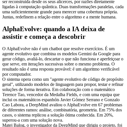
ser reconstruída desde os seus alicerces, por razões diretamente
ligadas à computação quântica. Duas transformações paralelas, cada
uma suficientemente grande para merecer uma cobertura própria.
Juntas, redefinem a relação entre o algoritmo e a mente humana.
AlphaEvolve: quando a IA deixa de
assistir e começa a descobrir
O AlphaEvolve não é um chatbot que resolve exercícios. É um
agente evolutivo que combina os modelos Gemini da Google para
gerar código, avaliá-lo, descartar o que não funciona e aperfeiçoar o
que serve, em iterações sucessivas sobre o mesmo problema. O
resultado não é uma resposta provável: é um algoritmo verificável
por computador.
O sistema opera como um "agente evolutivo de código de propósito
geral", utilizando modelos de linguagem para propor, testar e refinar
soluções de forma iterativa. Em colaboração com o matemático
Terence Tao, vencedor da Medalha Fields, e com uma equipa que
inclui os matemáticos espanhóis Javier Gómez Serrano e Gonzalo
Cao Labora, a DeepMind avaliou o AlphaEvolve em 67 problemas
de diferentes ramos: análise, combinatória, geometria. Em 75% dos
casos, o sistema replicou a solução ótima conhecida. Em 20%,
superou-a com uma solução nova.
Matej Balog, o investigador da DeepMind que dirigiu o projeto, foi