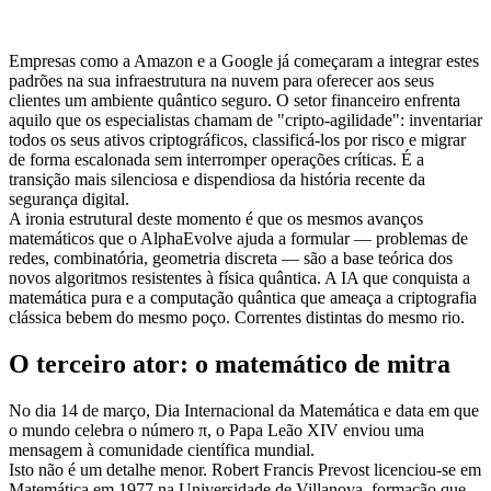
Empresas como a Amazon e a Google já começaram a integrar estes
padrões na sua infraestrutura na nuvem para oferecer aos seus
clientes um ambiente quântico seguro. O setor financeiro enfrenta
aquilo que os especialistas chamam de "cripto-agilidade": inventariar
todos os seus ativos criptográficos, classificá-los por risco e migrar
de forma escalonada sem interromper operações críticas. É a
transição mais silenciosa e dispendiosa da história recente da
segurança digital.
A ironia estrutural deste momento é que os mesmos avanços
matemáticos que o AlphaEvolve ajuda a formular — problemas de
redes, combinatória, geometria discreta — são a base teórica dos
novos algoritmos resistentes à física quântica. A IA que conquista a
matemática pura e a computação quântica que ameaça a criptografia
clássica bebem do mesmo poço. Correntes distintas do mesmo rio.
O terceiro ator: o matemático de mitra
No dia 14 de março, Dia Internacional da Matemática e data em que
o mundo celebra o número π, o Papa Leão XIV enviou uma
mensagem à comunidade científica mundial.
Isto não é um detalhe menor. Robert Francis Prevost licenciou-se em
Matemática em 1977 na Universidade de Villanova, formação que