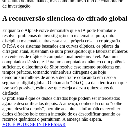
substituto do matemático, mas como um novo tipo de colaborador
de investigação.
A reconversão silenciosa do cifrado global
Enquanto o AlphaEvolve demonstra que a IA pode formular e
resolver problemas de investigação em matemática pura, outra
disciplina matemática atravessa a sua própria crise: a criptografia.
O RSA e os sistemas baseados em curvas elípticas, os pilares da
cifragem atual, sustentam-se num pressuposto: que fatorizar números
de centenas de dígitos é computacionalmente inviável. Para um
computador clássico, é. Para um computador quântico com potência
suficiente, o algoritmo de Shor resolve esse mesmo problema em
tempos práticos, tornando vulneráveis cifragens que hoje
demorariam milhões de anos a decifrar e colocando em risco a
segurança digital global. O chamado "Dia Q", a data teórica em que
isso será possível, estima-se que esteja a dez a quinze anos de
distância.
O problema é que os dados cifrados hoje podem ser intercetados
agora e descodificados depois. A ameaça, conhecida como "colhe
agora, descifra depois", permite aos piratas informáticos recolher
dados cifrados hoje com a intenção de os descodificar quando os
recursos quânticos o permitirem. A ameaça não espera.
VOCÊ PODE SE INTERESSAR