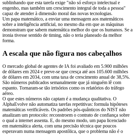
sublinhando que esta tarefa exige "não só esforço intelectual e
engenho, mas também um crescimento integral de toda a pessoa"
capaz de atender à dimensão moral das novas tecnologias.
Um papa matemático, a enviar uma mensagem aos matemáticos
sobre a inteligência artificial, no mesmo dia em que as máquinas
demonstram que sabem matemática melhor do que os humanos. Se a
ironia tivesse sentido de timing, não o teria planeado da melhor
forma.
A escala que não figura nos cabeçalhos
O mercado global de agentes de IA foi avaliado em 5.900 milhões
de dólares em 2024 e preve-se que cresça até aos 105.600 milhões
de dólares em 2034, com uma taxa de crescimento anual de 38,5%.
São números publicados semanalmente que já ninguém lê com
espanto. Tornaram-se tão irrisórios como os relatórios do tráfego
aéreo.
O que estes números não captam é a mudança qualitativa. O
AlphaEvolve não automatiza tarefas repetitivas: formula hipóteses
matemáticas verificáveis. Os padrões pós-quânticos do NIST não
atualizam um protocolo: reconstroem o contrato de confiança sobre
o qual a internet assenta. E, do mesmo modo, um papa licenciado
em matemática alerta, com uma precisão técnica que poucos
esperavam numa mensagem apostólica, que o problema não é o