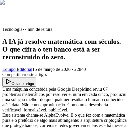
Tecnologia
•
7
min de leitura
A IA já resolve matemática com séculos.
O que cifra o teu banco está a ser
reconstruído do zero.
Equipo Editorial
15 de março de 2026 · 22h40
Compartilhar este artigo
:
Ouvir o artigo
Uma máquina concebida pela Google DeepMind reviu 67
problemas matemáticos por resolver e, num em cada cinco, produziu
uma solução melhor do que qualquer resultado humano conhecido
até à data. Não como aproximação. Como uma descoberta
verificável, formalizável, publicável.
Esse sistema chama-se AlphaEvolve. E o que fez com a matemática
pura é o prelúdio de algo mais abrangente: a arquitetura criptográfica
que protege bancos, correios e redes governamentais está há meses a