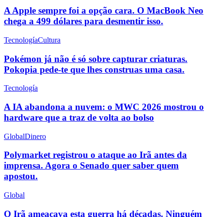
A Apple sempre foi a opção cara. O MacBook Neo
chega a 499 dólares para desmentir isso.
Tecnología
Cultura
Pokémon já não é só sobre capturar criaturas.
Pokopia pede-te que lhes construas uma casa.
Tecnología
A IA abandona a nuvem: o MWC 2026 mostrou o
hardware que a traz de volta ao bolso
Global
Dinero
Polymarket registrou o ataque ao Irã antes da
imprensa. Agora o Senado quer saber quem
apostou.
Global
O Irã ameaçava esta guerra há décadas. Ninguém