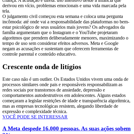
criança. A acusação é direta: uso intensivo desde a infância que
derivou em vício, problemas emocionais e uma vida marcada pela
tela.
O julgamento civil começou esta semana e coloca uma pergunta
incômoda: até onde vai a responsabilidade das plataformas no bem-
estar psicológico de seus usuários mais jovens? Os advogados da
família argumentam que o Instagram e o YouTube projetaram
algoritmos que prendem deliberadamente menores, maximizando o
tempo de uso sem considerar efeitos adversos. Meta e Google
negam as acusações e sustentam que oferecem ferramentas de
controle parental e conteúdo educativo.
Crescente onda de litígios
Este caso não é um outlier. Os Estados Unidos vivem uma onda de
processos similares onde pais e responsáveis responsabilizam as
redes sociais por transtornos de ansiedade, depressão e
comportamentos autodestrutivos em adolescentes. Alguns estados
começaram a legislar restrições de idade e transparência algorítmica,
mas as empresas tecnológicas resistem, alegando liberdade de
expressão e complexidade técnica.
VOCÊ PODE SE INTERESSAR
A Meta despede 16.000 pessoas. As suas ações sobem