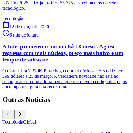
3%. Em 2026, a IA já justifica 55.775 despedimentos no setor
tecnológico.
Tecnología
12 de março de 2026
6
min de leitura
A Intel prometeu o mesmo há 18 meses. Agora
regressa com mais núcleos, preço mais baixo e um
truque de software
O Core Ultra 7 270K Plus chega com 24 núcleos e 5,5 GHz por
299 dólares a 26 de março. A verdadeira novidade não está no
silício, mas sim numa ferramenta que reescreve o código dos jogos
em tempo real para favorecer a Intel.
Outras Notícias
Tecnología
Global