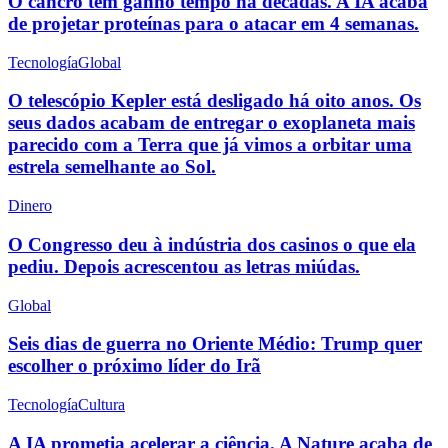
O cancro tem ganho tempo há décadas. A IA acaba
de projetar proteínas para o atacar em 4 semanas.
Tecnología
Global
O telescópio Kepler está desligado há oito anos. Os
seus dados acabam de entregar o exoplaneta mais
parecido com a Terra que já vimos a orbitar uma
estrela semelhante ao Sol.
Dinero
O Congresso deu à indústria dos casinos o que ela
pediu. Depois acrescentou as letras miúdas.
Global
Seis dias de guerra no Oriente Médio: Trump quer
escolher o próximo líder do Irã
Tecnología
Cultura
A IA prometia acelerar a ciência. A Nature acaba de