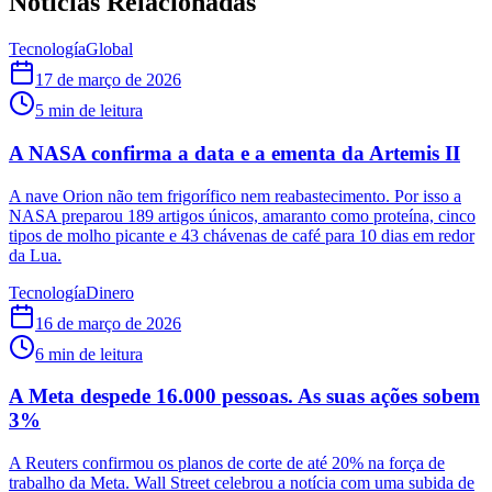
Notícias Relacionadas
Tecnología
Global
17 de março de 2026
5
min de leitura
A NASA confirma a data e a ementa da Artemis II
A nave Orion não tem frigorífico nem reabastecimento. Por isso a
NASA preparou 189 artigos únicos, amaranto como proteína, cinco
tipos de molho picante e 43 chávenas de café para 10 dias em redor
da Lua.
Tecnología
Dinero
16 de março de 2026
6
min de leitura
A Meta despede 16.000 pessoas. As suas ações sobem
3%
A Reuters confirmou os planos de corte de até 20% na força de
trabalho da Meta. Wall Street celebrou a notícia com uma subida de