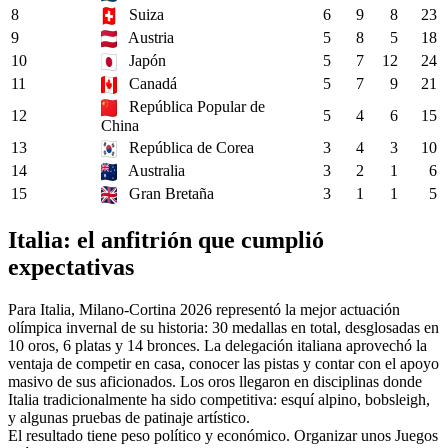
8
Suiza
6
9
8
23
9
Austria
5
8
5
18
10
Japón
5
7
12
24
11
Canadá
5
7
9
21
República Popular de
12
5
4
6
15
China
13
República de Corea
3
4
3
10
14
Australia
3
2
1
6
15
Gran Bretaña
3
1
1
5
Italia: el anfitrión que cumplió
expectativas
Para Italia, Milano-Cortina 2026 representó la mejor actuación
olímpica invernal de su historia: 30 medallas en total, desglosadas en
10 oros, 6 platas y 14 bronces. La delegación italiana aprovechó la
ventaja de competir en casa, conocer las pistas y contar con el apoyo
masivo de sus aficionados. Los oros llegaron en disciplinas donde
Italia tradicionalmente ha sido competitiva: esquí alpino, bobsleigh,
y algunas pruebas de patinaje artístico.
El resultado tiene peso político y económico. Organizar unos Juegos