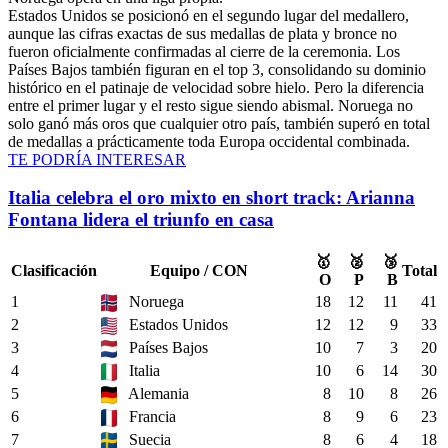
Estados Unidos se posicionó en el segundo lugar del medallero,
aunque las cifras exactas de sus medallas de plata y bronce no
fueron oficialmente confirmadas al cierre de la ceremonia. Los
Países Bajos también figuran en el top 3, consolidando su dominio
histórico en el patinaje de velocidad sobre hielo. Pero la diferencia
entre el primer lugar y el resto sigue siendo abismal. Noruega no
solo ganó más oros que cualquier otro país, también superó en total
de medallas a prácticamente toda Europa occidental combinada.
TE PODRÍA INTERESAR
Italia celebra el oro mixto en short track: Arianna
Fontana lidera el triunfo en casa
🥇
🥈
🥉
Clasificación
Equipo / CON
Total
O
P
B
1
Noruega
18
12
11
41
2
Estados Unidos
12
12
9
33
3
Países Bajos
10
7
3
20
4
Italia
10
6
14
30
5
Alemania
8
10
8
26
6
Francia
8
9
6
23
7
Suecia
8
6
4
18