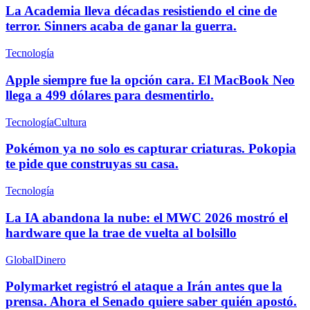
La Academia lleva décadas resistiendo el cine de
terror. Sinners acaba de ganar la guerra.
Tecnología
Apple siempre fue la opción cara. El MacBook Neo
llega a 499 dólares para desmentirlo.
Tecnología
Cultura
Pokémon ya no solo es capturar criaturas. Pokopia
te pide que construyas su casa.
Tecnología
La IA abandona la nube: el MWC 2026 mostró el
hardware que la trae de vuelta al bolsillo
Global
Dinero
Polymarket registró el ataque a Irán antes que la
prensa. Ahora el Senado quiere saber quién apostó.