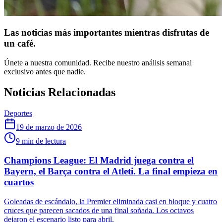
Las noticias más importantes mientras disfrutas de
un café.
Únete a nuestra comunidad. Recibe nuestro análisis semanal
exclusivo antes que nadie.
Noticias Relacionadas
Deportes
19 de marzo de 2026
9
min de lectura
Champions League: El Madrid juega contra el
Bayern, el Barça contra el Atleti. La final empieza en
cuartos
Goleadas de escándalo, la Premier eliminada casi en bloque y cuatro
cruces que parecen sacados de una final soñada. Los octavos
dejaron el escenario listo para abril.