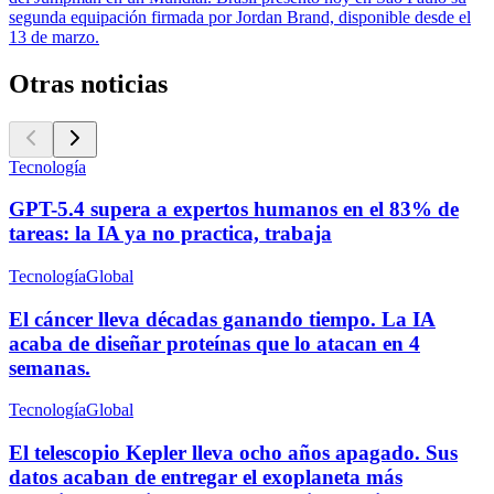
segunda equipación firmada por Jordan Brand, disponible desde el
13 de marzo.
Otras noticias
Tecnología
GPT-5.4 supera a expertos humanos en el 83% de
tareas: la IA ya no practica, trabaja
Tecnología
Global
El cáncer lleva décadas ganando tiempo. La IA
acaba de diseñar proteínas que lo atacan en 4
semanas.
Tecnología
Global
El telescopio Kepler lleva ocho años apagado. Sus
datos acaban de entregar el exoplaneta más