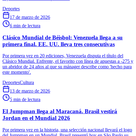
Deportes
17 de marzo de 2026
6
min de lectura
Clásico Mundial de Béisbol: Venezuela llega a su
primera final. EE. UU. lleva tres consecutivas
Por primera vez en 20 ediciones, Venezuela disputa el título del
Clásico Mundial. Enfrente, el favorito con línea de apuestas a -275 y
un abridor de 24 años al que su mánager describe como 'hecho para
este momento'.
Deportes
Cultura
13 de marzo de 2026
5
min de lectura
El Jumpman llega al Maracaná. Brasil vestirá
Jordan en el Mundial 2026
Por primera vez en la historia, una selección nacional llevará el logo
del Jumpman en un Mundial. Brasil presentó hoy en São Paulo su