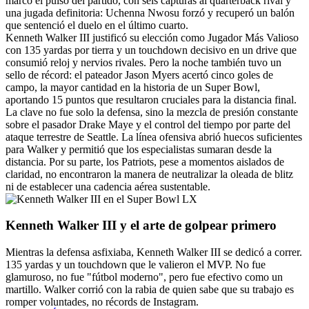
marcó el pulso del partido, con seis capturas al quarterback rival y
una jugada definitoria: Uchenna Nwosu forzó y recuperó un balón
que sentenció el duelo en el último cuarto.
Kenneth Walker III justificó su elección como Jugador Más Valioso
con 135 yardas por tierra y un touchdown decisivo en un drive que
consumió reloj y nervios rivales. Pero la noche también tuvo un
sello de récord: el pateador Jason Myers acertó cinco goles de
campo, la mayor cantidad en la historia de un Super Bowl,
aportando 15 puntos que resultaron cruciales para la distancia final.
La clave no fue solo la defensa, sino la mezcla de presión constante
sobre el pasador Drake Maye y el control del tiempo por parte del
ataque terrestre de Seattle. La línea ofensiva abrió huecos suficientes
para Walker y permitió que los especialistas sumaran desde la
distancia. Por su parte, los Patriots, pese a momentos aislados de
claridad, no encontraron la manera de neutralizar la oleada de blitz
ni de establecer una cadencia aérea sustentable.
Kenneth Walker III y el arte de golpear primero
Mientras la defensa asfixiaba, Kenneth Walker III se dedicó a correr.
135 yardas y un touchdown que le valieron el MVP. No fue
glamuroso, no fue "fútbol moderno", pero fue efectivo como un
martillo. Walker corrió con la rabia de quien sabe que su trabajo es
romper voluntades, no récords de Instagram.