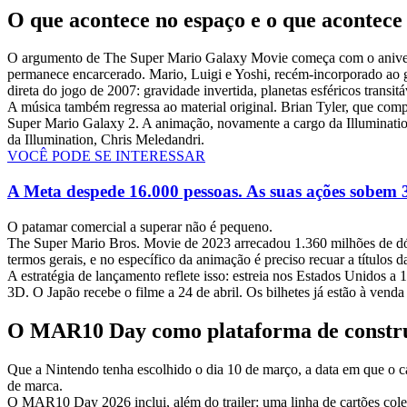
O que acontece no espaço e o que acontece 
O argumento de The Super Mario Galaxy Movie começa com o aniversár
permanece encarcerado. Mario, Luigi e Yoshi, recém-incorporado ao gr
direta do jogo de 2007: gravidade invertida, planetas esféricos transitá
A música também regressa ao material original. Brian Tyler, que com
Super Mario Galaxy 2. A animação, novamente a cargo da Illuminati
da Illumination, Chris Meledandri.
VOCÊ PODE SE INTERESSAR
A Meta despede 16.000 pessoas. As suas ações sobem
O patamar comercial a superar não é pequeno.
The Super Mario Bros. Movie de 2023 arrecadou 1.360 milhões de dóla
termos gerais, e no específico da animação é preciso recuar a títulos
A estratégia de lançamento reflete isso: estreia nos Estados Unidos
3D. O Japão recebe o filme a 24 de abril. Os bilhetes já estão à venda
O MAR10 Day como plataforma de constru
Que a Nintendo tenha escolhido o dia 10 de março, a data em que o c
de marca.
O MAR10 Day 2026 inclui, além do trailer: uma linha de cartões colec