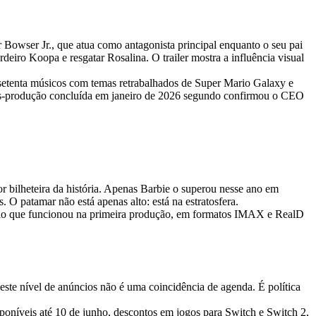
Bowser Jr., que atua como antagonista principal enquanto o seu pai
iro Koopa e resgatar Rosalina. O trailer mostra a influência visual
 setenta músicos com temas retrabalhados de Super Mario Galaxy e
ós-produção concluída em janeiro de 2026 segundo confirmou o CEO
 bilheteira da história. Apenas Barbie o superou nesse ano em
 O patamar não está apenas alto: está na estratosfera.
ndário que funcionou na primeira produção, em formatos IMAX e RealD
ste nível de anúncios não é uma coincidência de agenda. É política
sponíveis até 10 de junho, descontos em jogos para Switch e Switch 2,