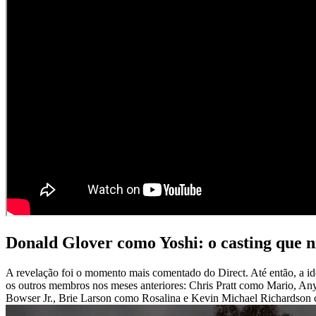
Donald Glover como Yoshi: o casting que n
A revelação foi o momento mais comentado do Direct. Até então, a ide
os outros membros nos meses anteriores: Chris Pratt como Mario, 
Bowser Jr., Brie Larson como Rosalina e Kevin Michael Richardson 