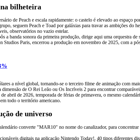
na bilheteira
io de Peach e escala rapidamente: o castelo é elevado ao espaço por 
upo, seguem Peach e Toad por galáxias para travar as ambições do herde
veis, observatórios no vazio estelar.
pôs a banda sonora da primeira produção, dirige aqui uma orquestra de
on Studios Paris, encerrou a produção em novembro de 2025, com a p
 3%
res a nível global, tornando-se o terceiro filme de animação com maior
 da dimensão de O Rei Leão ou Os Incríveis 2 para encontrar comparáveis.
 a 1 de abril de 2026, temporada de férias de primavera, o mesmo cale
 em todo o território americano.
ção de universo
alendário converte "MAR10" no nome do canalizador, para concentrar e
ionáveis digitais na aplicação Nintendo Today!, 40 tipos diferentes di