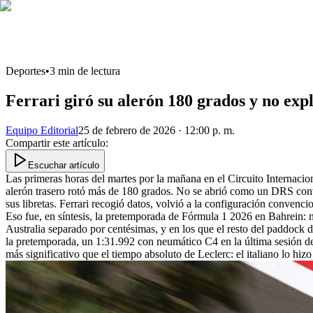
Deportes
•
3
min de lectura
Ferrari giró su alerón 180 grados y no expl
Equipo Editorial
25 de febrero de 2026 · 12:00 p. m.
Compartir este artículo
:
Escuchar artículo
Las primeras horas del martes por la mañana en el Circuito Internacion
alerón trasero rotó más de 180 grados. No se abrió como un DRS conv
sus libretas. Ferrari recogió datos, volvió a la configuración convencio
Eso fue, en síntesis, la pretemporada de Fórmula 1 2026 en Bahrein: n
Australia separado por centésimas, y en los que el resto del paddock
la pretemporada, un 1:31.992 con neumático C4 en la última sesión de
más significativo que el tiempo absoluto de Leclerc: el italiano lo hiz