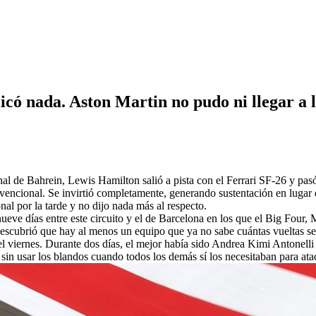
icó nada. Aston Martin no pudo ni llegar a l
al de Bahrein, Lewis Hamilton salió a pista con el Ferrari SF-26 y pasó 
encional. Se invirtió completamente, generando sustentación en lugar d
nal por la tarde y no dijo nada más al respecto.
ueve días entre este circuito y el de Barcelona en los que el Big Four,
 descubrió que hay al menos un equipo que ya no sabe cuántas vueltas se
l viernes. Durante dos días, el mejor había sido Andrea Kimi Antonell
o sin usar los blandos cuando todos los demás sí los necesitaban para ata