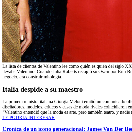
La lista de clientas de Valentino lee como quién es quién del siglo 
llevaba Valentino. Cuando Julia Roberts recogió su Oscar por Erin Bro
negocio, era construir mitología.
Italia despide a su maestro
La primera ministra italiana Giorgia Meloni emitió un comunicado ofic
diseñadores, modelos, críticos y casas de moda rivales coincidieron e
"Valentino entendió que la moda es arte, pero también teatro, y nadie
TE PODRÍA INTERESAR
Crónica de un ícono generacional: James Van Der Beek