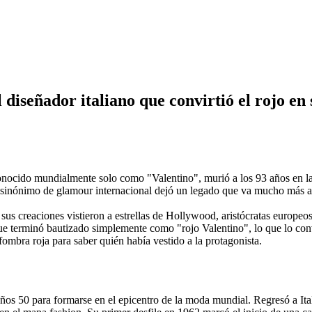
diseñador italiano que convirtió el rojo en 
nocido mundialmente solo como "Valentino", murió a los 93 años en la c
 sinónimo de glamour internacional dejó un legado que va mucho más allá 
sus creaciones vistieron a estrellas de Hollywood, aristócratas europeos
 que terminó bautizado simplemente como "rojo Valentino", lo que lo conv
fombra roja para saber quién había vestido a la protagonista.
años 50 para formarse en el epicentro de la moda mundial. Regresó a I