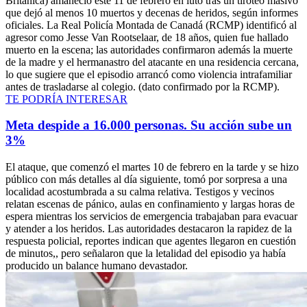
Británica) amaneció este 11 de febrero en luto tras un tiroteo masivo
que dejó al menos 10 muertos y decenas de heridos, según informes
oficiales. La Real Policía Montada de Canadá (RCMP) identificó al
agresor como Jesse Van Rootselaar, de 18 años, quien fue hallado
muerto en la escena; las autoridades confirmaron además la muerte
de la madre y el hermanastro del atacante en una residencia cercana,
lo que sugiere que el episodio arrancó como violencia intrafamiliar
antes de trasladarse al colegio. (dato confirmado por la RCMP).
TE PODRÍA INTERESAR
Meta despide a 16.000 personas. Su acción sube un
3%
El ataque, que comenzó el martes 10 de febrero en la tarde y se hizo
público con más detalles al día siguiente, tomó por sorpresa a una
localidad acostumbrada a su calma relativa. Testigos y vecinos
relatan escenas de pánico, aulas en confinamiento y largas horas de
espera mientras los servicios de emergencia trabajaban para evacuar
y atender a los heridos. Las autoridades destacaron la rapidez de la
respuesta policial, reportes indican que agentes llegaron en cuestión
de minutos,, pero señalaron que la letalidad del episodio ya había
producido un balance humano devastador.