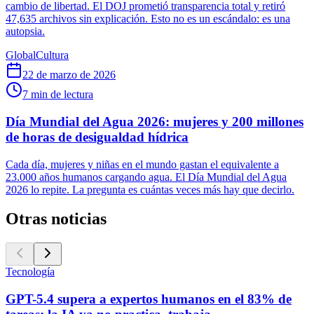
cambio de libertad. El DOJ prometió transparencia total y retiró
47,635 archivos sin explicación. Esto no es un escándalo: es una
autopsia.
Global
Cultura
22 de marzo de 2026
7
min de lectura
Día Mundial del Agua 2026: mujeres y 200 millones
de horas de desigualdad hídrica
Cada día, mujeres y niñas en el mundo gastan el equivalente a
23.000 años humanos cargando agua. El Día Mundial del Agua
2026 lo repite. La pregunta es cuántas veces más hay que decirlo.
Otras noticias
Tecnología
GPT-5.4 supera a expertos humanos en el 83% de