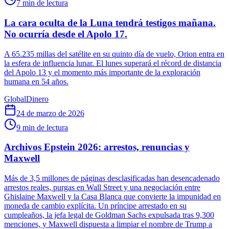
7
min de lectura
La cara oculta de la Luna tendrá testigos mañana.
No ocurría desde el Apolo 17.
A 65.235 millas del satélite en su quinto día de vuelo, Orion entra en
la esfera de influencia lunar. El lunes superará el récord de distancia
del Apolo 13 y el momento más importante de la exploración
humana en 54 años.
Global
Dinero
24 de marzo de 2026
9
min de lectura
Archivos Epstein 2026: arrestos, renuncias y
Maxwell
Más de 3,5 millones de páginas desclasificadas han desencadenado
arrestos reales, purgas en Wall Street y una negociación entre
Ghislaine Maxwell y la Casa Blanca que convierte la impunidad en
moneda de cambio explícita. Un príncipe arrestado en su
cumpleaños, la jefa legal de Goldman Sachs expulsada tras 9,300
menciones, y Maxwell dispuesta a limpiar el nombre de Trump a