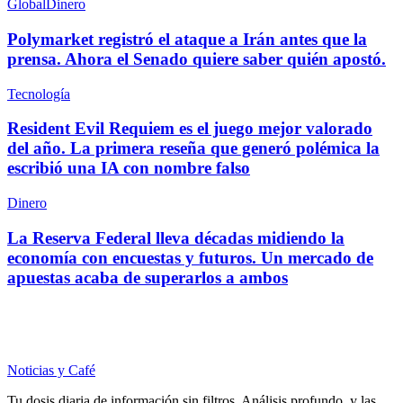
Global
Dinero
Polymarket registró el ataque a Irán antes que la
prensa. Ahora el Senado quiere saber quién apostó.
Tecnología
Resident Evil Requiem es el juego mejor valorado
del año. La primera reseña que generó polémica la
escribió una IA con nombre falso
Dinero
La Reserva Federal lleva décadas midiendo la
economía con encuestas y futuros. Un mercado de
apuestas acaba de superarlos a ambos
Noticias y Café
Tu dosis diaria de información sin filtros. Análisis profundo, y las