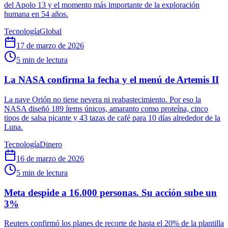
del Apolo 13 y el momento más importante de la exploración
humana en 54 años.
Tecnología
Global
17 de marzo de 2026
5
min de lectura
La NASA confirma la fecha y el menú de Artemis II
La nave Orión no tiene nevera ni reabastecimiento. Por eso la
NASA diseñó 189 ítems únicos, amaranto como proteína, cinco
tipos de salsa picante y 43 tazas de café para 10 días alrededor de la
Luna.
Tecnología
Dinero
16 de marzo de 2026
5
min de lectura
Meta despide a 16.000 personas. Su acción sube un
3%
Reuters confirmó los planes de recorte de hasta el 20% de la plantilla