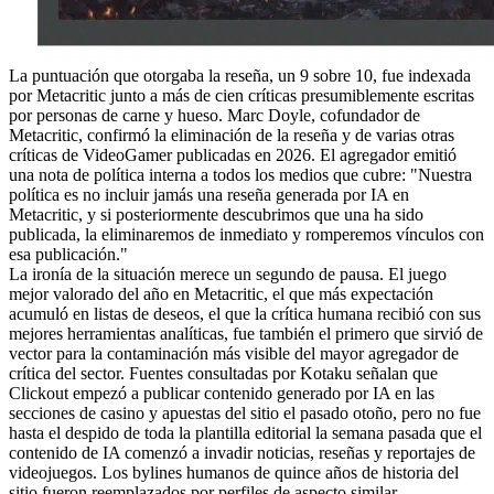
La puntuación que otorgaba la reseña, un 9 sobre 10, fue indexada
por Metacritic junto a más de cien críticas presumiblemente escritas
por personas de carne y hueso. Marc Doyle, cofundador de
Metacritic, confirmó la eliminación de la reseña y de varias otras
críticas de VideoGamer publicadas en 2026. El agregador emitió
una nota de política interna a todos los medios que cubre: "Nuestra
política es no incluir jamás una reseña generada por IA en
Metacritic, y si posteriormente descubrimos que una ha sido
publicada, la eliminaremos de inmediato y romperemos vínculos con
esa publicación."
La ironía de la situación merece un segundo de pausa. El juego
mejor valorado del año en Metacritic, el que más expectación
acumuló en listas de deseos, el que la crítica humana recibió con sus
mejores herramientas analíticas, fue también el primero que sirvió de
vector para la contaminación más visible del mayor agregador de
crítica del sector. Fuentes consultadas por Kotaku señalan que
Clickout empezó a publicar contenido generado por IA en las
secciones de casino y apuestas del sitio el pasado otoño, pero no fue
hasta el despido de toda la plantilla editorial la semana pasada que el
contenido de IA comenzó a invadir noticias, reseñas y reportajes de
videojuegos. Los bylines humanos de quince años de historia del
sitio fueron reemplazados por perfiles de aspecto similar.