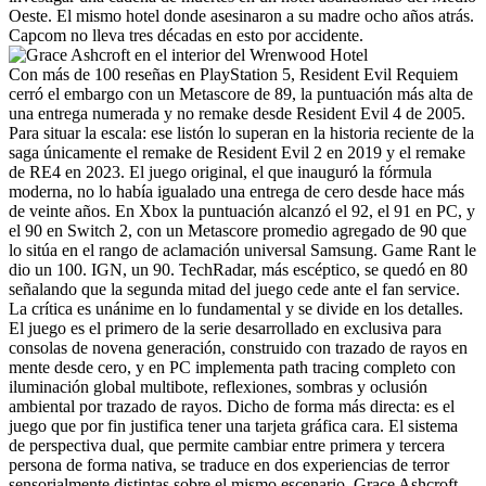
Oeste. El mismo hotel donde asesinaron a su madre ocho años atrás.
Capcom no lleva tres décadas en esto por accidente.
Con más de 100 reseñas en PlayStation 5, Resident Evil Requiem
cerró el embargo con un Metascore de 89, la puntuación más alta de
una entrega numerada y no remake desde Resident Evil 4 de 2005.
Para situar la escala: ese listón lo superan en la historia reciente de la
saga únicamente el remake de Resident Evil 2 en 2019 y el remake
de RE4 en 2023. El juego original, el que inauguró la fórmula
moderna, no lo había igualado una entrega de cero desde hace más
de veinte años. En Xbox la puntuación alcanzó el 92, el 91 en PC, y
el 90 en Switch 2, con un Metascore promedio agregado de 90 que
lo sitúa en el rango de aclamación universal Samsung. Game Rant le
dio un 100. IGN, un 90. TechRadar, más escéptico, se quedó en 80
señalando que la segunda mitad del juego cede ante el fan service.
La crítica es unánime en lo fundamental y se divide en los detalles.
El juego es el primero de la serie desarrollado en exclusiva para
consolas de novena generación, construido con trazado de rayos en
mente desde cero, y en PC implementa path tracing completo con
iluminación global multibote, reflexiones, sombras y oclusión
ambiental por trazado de rayos. Dicho de forma más directa: es el
juego que por fin justifica tener una tarjeta gráfica cara. El sistema
de perspectiva dual, que permite cambiar entre primera y tercera
persona de forma nativa, se traduce en dos experiencias de terror
sensorialmente distintas sobre el mismo escenario. Grace Ashcroft