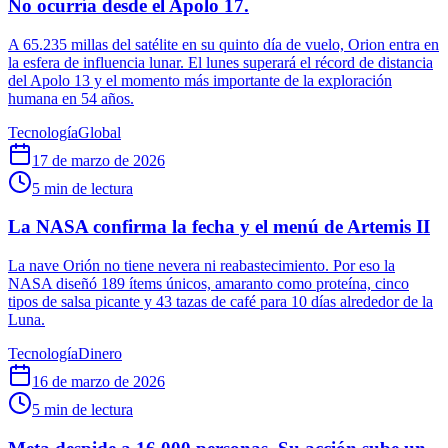
No ocurría desde el Apolo 17.
A 65.235 millas del satélite en su quinto día de vuelo, Orion entra en
la esfera de influencia lunar. El lunes superará el récord de distancia
del Apolo 13 y el momento más importante de la exploración
humana en 54 años.
Tecnología
Global
17 de marzo de 2026
5
min de lectura
La NASA confirma la fecha y el menú de Artemis II
La nave Orión no tiene nevera ni reabastecimiento. Por eso la
NASA diseñó 189 ítems únicos, amaranto como proteína, cinco
tipos de salsa picante y 43 tazas de café para 10 días alrededor de la
Luna.
Tecnología
Dinero
16 de marzo de 2026
5
min de lectura