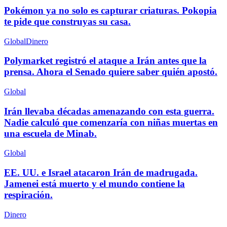
Pokémon ya no solo es capturar criaturas. Pokopia
te pide que construyas su casa.
Global
Dinero
Polymarket registró el ataque a Irán antes que la
prensa. Ahora el Senado quiere saber quién apostó.
Global
Irán llevaba décadas amenazando con esta guerra.
Nadie calculó que comenzaría con niñas muertas en
una escuela de Minab.
Global
EE. UU. e Israel atacaron Irán de madrugada.
Jamenei está muerto y el mundo contiene la
respiración.
Dinero