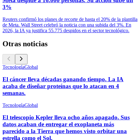
Meta despide a 16.000 personas. Su acción sube un
3%
Reuters confirmó los planes de recorte de hasta el 20% de la plantilla
de Meta. Wall Street celebró la noticia con una subida del 3%. En
2026, la IA ya justifica 55.775 despidos en el sector tecnológico.
Otras noticias
Tecnología
Global
El cáncer lleva décadas ganando tiempo. La IA
acaba de diseñar proteínas que lo atacan en 4
semanas.
Tecnología
Global
El telescopio Kepler lleva ocho años apagado. Sus
datos acaban de entregar el exoplaneta más
parecido a la Tierra que hemos visto orbitar una
estrella como el Sol.