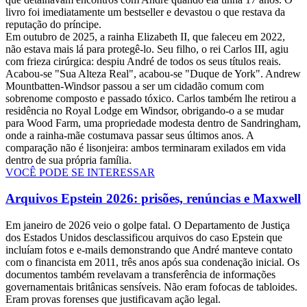
livro foi imediatamente um bestseller e devastou o que restava da
reputação do príncipe.
Em outubro de 2025, a rainha Elizabeth II, que faleceu em 2022,
não estava mais lá para protegê-lo. Seu filho, o rei Carlos III, agiu
com frieza cirúrgica: despiu André de todos os seus títulos reais.
Acabou-se "Sua Alteza Real", acabou-se "Duque de York". Andrew
Mountbatten-Windsor passou a ser um cidadão comum com
sobrenome composto e passado tóxico. Carlos também lhe retirou a
residência no Royal Lodge em Windsor, obrigando-o a se mudar
para Wood Farm, uma propriedade modesta dentro de Sandringham,
onde a rainha-mãe costumava passar seus últimos anos. A
comparação não é lisonjeira: ambos terminaram exilados em vida
dentro de sua própria família.
VOCÊ PODE SE INTERESSAR
Arquivos Epstein 2026: prisões, renúncias e Maxwell
Em janeiro de 2026 veio o golpe fatal. O Departamento de Justiça
dos Estados Unidos desclassificou arquivos do caso Epstein que
incluíam fotos e e-mails demonstrando que André manteve contato
com o financista em 2011, três anos após sua condenação inicial. Os
documentos também revelavam a transferência de informações
governamentais britânicas sensíveis. Não eram fofocas de tabloides.
Eram provas forenses que justificavam ação legal.