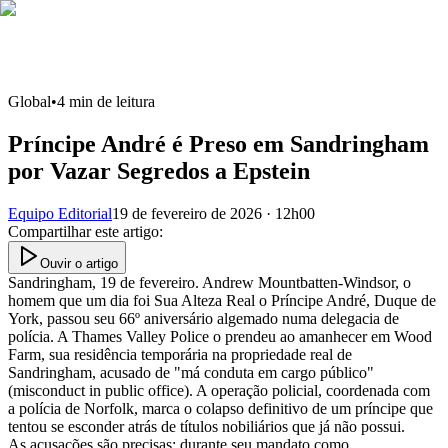
Global
•
4
min de leitura
Príncipe André é Preso em Sandringham
por Vazar Segredos a Epstein
Equipo Editorial
19 de fevereiro de 2026 · 12h00
Compartilhar este artigo
:
Ouvir o artigo
Sandringham, 19 de fevereiro. Andrew Mountbatten-Windsor, o
homem que um dia foi Sua Alteza Real o Príncipe André, Duque de
York, passou seu 66º aniversário algemado numa delegacia de
polícia. A Thames Valley Police o prendeu ao amanhecer em Wood
Farm, sua residência temporária na propriedade real de
Sandringham, acusado de "má conduta em cargo público"
(misconduct in public office). A operação policial, coordenada com
a polícia de Norfolk, marca o colapso definitivo de um príncipe que
tentou se esconder atrás de títulos nobiliários que já não possui.
As acusações são precisas: durante seu mandato como