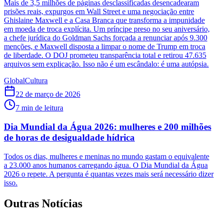
Mais de 3,5 milhões de páginas desclassificadas desencadearam
prisões reais, expurgos em Wall Street e uma negociação entre
Ghislaine Maxwell e a Casa Branca que transforma a impunidade
em moeda de troca explícita. Um príncipe preso no seu aniversário,
a chefe jurídica do Goldman Sachs forçada a renunciar após 9.300
menções, e Maxwell disposta a limpar o nome de Trump em troca
de liberdade. O DOJ prometeu transparência total e retirou 47.635
arquivos sem explicação. Isso não é um escândalo: é uma autópsia.
Global
Cultura
22 de março de 2026
7
min de leitura
Dia Mundial da Água 2026: mulheres e 200 milhões
de horas de desigualdade hídrica
Todos os dias, mulheres e meninas no mundo gastam o equivalente
a 23.000 anos humanos carregando água. O Dia Mundial da Água
2026 o repete. A pergunta é quantas vezes mais será necessário dizer
isso.
Outras Notícias