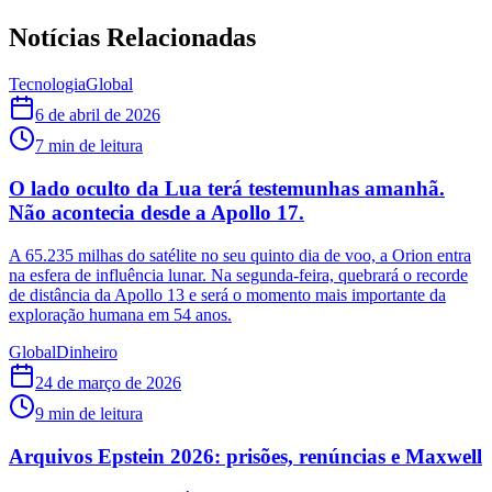
Notícias Relacionadas
Tecnologia
Global
6 de abril de 2026
7
min de leitura
O lado oculto da Lua terá testemunhas amanhã.
Não acontecia desde a Apollo 17.
A 65.235 milhas do satélite no seu quinto dia de voo, a Orion entra
na esfera de influência lunar. Na segunda-feira, quebrará o recorde
de distância da Apollo 13 e será o momento mais importante da
exploração humana em 54 anos.
Global
Dinheiro
24 de março de 2026
9
min de leitura
Arquivos Epstein 2026: prisões, renúncias e Maxwell