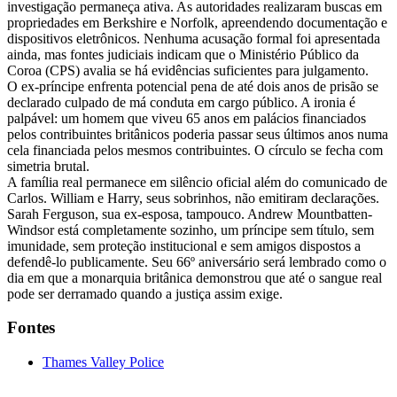
investigação permaneça ativa. As autoridades realizaram buscas em
propriedades em Berkshire e Norfolk, apreendendo documentação e
dispositivos eletrônicos. Nenhuma acusação formal foi apresentada
ainda, mas fontes judiciais indicam que o Ministério Público da
Coroa (CPS) avalia se há evidências suficientes para julgamento.
O ex-príncipe enfrenta potencial pena de até dois anos de prisão se
declarado culpado de má conduta em cargo público. A ironia é
palpável: um homem que viveu 65 anos em palácios financiados
pelos contribuintes britânicos poderia passar seus últimos anos numa
cela financiada pelos mesmos contribuintes. O círculo se fecha com
simetria brutal.
A família real permanece em silêncio oficial além do comunicado de
Carlos. William e Harry, seus sobrinhos, não emitiram declarações.
Sarah Ferguson, sua ex-esposa, tampouco. Andrew Mountbatten-
Windsor está completamente sozinho, um príncipe sem título, sem
imunidade, sem proteção institucional e sem amigos dispostos a
defendê-lo publicamente. Seu 66º aniversário será lembrado como o
dia em que a monarquia britânica demonstrou que até o sangue real
pode ser derramado quando a justiça assim exige.
Fontes
Thames Valley Police