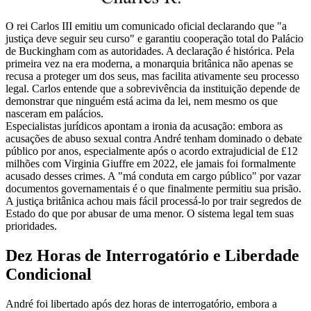
O rei Carlos III emitiu um comunicado oficial declarando que "a
justiça deve seguir seu curso" e garantiu cooperação total do Palácio
de Buckingham com as autoridades. A declaração é histórica. Pela
primeira vez na era moderna, a monarquia britânica não apenas se
recusa a proteger um dos seus, mas facilita ativamente seu processo
legal. Carlos entende que a sobrevivência da instituição depende de
demonstrar que ninguém está acima da lei, nem mesmo os que
nasceram em palácios.
Especialistas jurídicos apontam a ironia da acusação: embora as
acusações de abuso sexual contra André tenham dominado o debate
público por anos, especialmente após o acordo extrajudicial de £12
milhões com Virginia Giuffre em 2022, ele jamais foi formalmente
acusado desses crimes. A "má conduta em cargo público" por vazar
documentos governamentais é o que finalmente permitiu sua prisão.
A justiça britânica achou mais fácil processá-lo por trair segredos de
Estado do que por abusar de uma menor. O sistema legal tem suas
prioridades.
Dez Horas de Interrogatório e Liberdade
Condicional
André foi libertado após dez horas de interrogatório, embora a