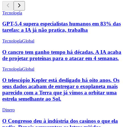
Tecnología
GPT-5.4 supera especialistas humanos em 83% das
tarefas: a IA já não pratica, trabalha
Tecnología
Global
O cancro tem ganho tempo há décadas. A IA acaba
de projetar proteínas para o atacar em 4 semanas.
Tecnología
Global
O telescópio Kepler está desligado há oito anos. Os
seus dados acabam de entregar o exoplaneta mais
parecido com a Terra que já vimos a orbitar uma
estrela semelhante ao Sol.
Dinero
O Congresso deu à indústria dos casinos o que ela